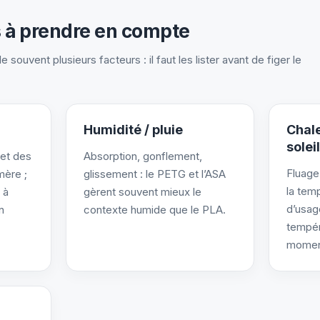
s à prendre en compte
ouvent plusieurs facteurs : il faut les lister avant de figer le
Humidité / pluie
Chale
soleil
 et des
Absorption, gonflement,
Fluage
mère ;
glissement : le PETG et l’ASA
la tem
 à
gèrent souvent mieux le
d’usag
n
contexte humide que le PLA.
tempér
moment