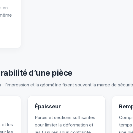
e en
e même
urabilité d’une pièce
s : l’impression et la géométrie fixent souvent la marge de sécurit
Épaisseur
Remp
Parois et sections suffisantes
Compro
 et les
pour limiter la déformation et
temps 
sur les
les fissures sous contrainte
une pi