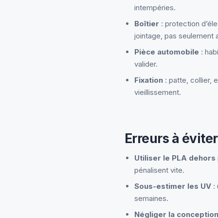
intempéries.
Boîtier
: protection d’él
jointage, pas seulement a
Pièce automobile
: hab
valider.
Fixation
: patte, collier
vieillissement.
Erreurs à éviter
Utiliser le PLA dehors
pénalisent vite.
Sous-estimer les UV
:
semaines.
Négliger la conceptio