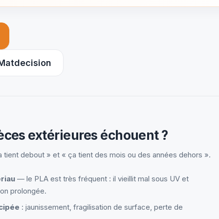
nglet)
 Matdecision
èces extérieures échouent ?
a tient debout » et « ça tient des mois ou des années dehors ».
riau
— le PLA est très fréquent : il vieillit mal sous UV et
ion prolongée.
icipée
: jaunissement, fragilisation de surface, perte de