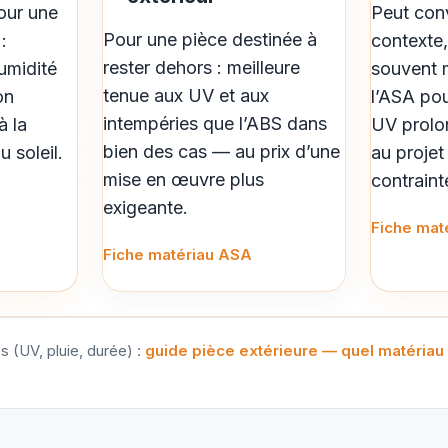
our une
Peut con
Pour une pièce destinée à
:
contexte, 
rester dehors : meilleure
humidité
souvent 
tenue aux UV et aux
on
l’ASA pou
intempéries que l’ABS dans
à la
UV prolo
bien des cas — au prix d’une
 soleil.
au projet 
mise en œuvre plus
contraint
exigeante.
Fiche mat
Fiche matériau ASA
es (UV, pluie, durée) :
guide pièce extérieure — quel matériau