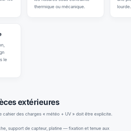
thermique ou mécanique.
lourde.
e
on,
ign
s le
èces extérieures
e cahier des charges « météo + UV » doit être explicite.
he, support de capteur, platine — fixation et tenue aux