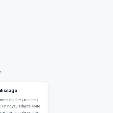
é.
lissage
mis rigidité / masse /
: un noyau adapté évite
èce trop souple ou trop