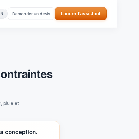
Lancer l’assistant
Demander un devis
EN
(nouvel onglet)
contraintes
, pluie et
a conception.