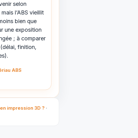
venir selon
mais l’ABS vieillit
moins bien que
r une exposition
ngée ; à comparer
(délai, finition,
es).
ériau ABS
 en impression 3D ?
·