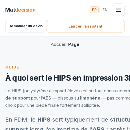
Mat
decision
FR
EN
Demander un devis
Lancer l’assistant
(nouvel onglet)
Accueil
Page
GUIDE
À quoi sert le HIPS en impression 3
Le HIPS (polystyrène à impact élevé) est surtout connu com
de support
pour l’ABS — dissous au
limonène
— pas comme
choix pour une pièce finale fortement sollicitée.
En FDM, le
HIPS
sert typiquement de
struct
support
lorsqu’on imprime de l’
ABS
: après 