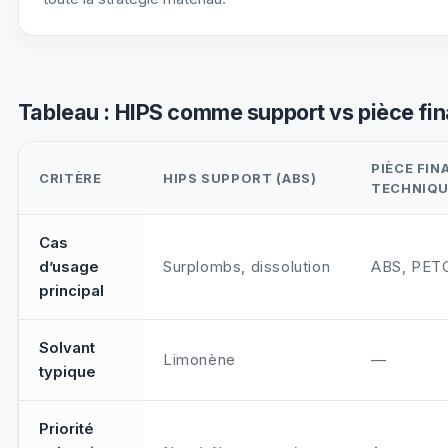
Tableau : HIPS comme support vs pièce fin
PIÈCE FIN
CRITÈRE
HIPS SUPPORT (ABS)
TECHNIQ
Rôle du HIPS
Cas
d’usage
Surplombs, dissolution
ABS, PET
principal
Solvant
Limonène
—
typique
Priorité