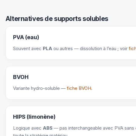
Alternatives de supports solubles
PVA (eau)
Souvent avec
PLA
ou autres — dissolution à l’eau ; voir
fic
BVOH
Variante hydro-soluble —
fiche BVOH
.
HIPS (limonène)
Logique avec
ABS
— pas interchangeable avec PVA sans
toute la stratégie matériau.