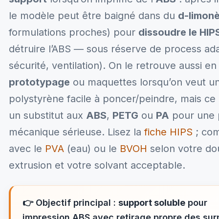
le modèle peut être baigné dans du
d-limon
formulations proches) pour
dissoudre le HIP
détruire l’ABS — sous réserve de process ada
sécurité, ventilation). On le retrouve aussi en
prototypage
ou maquettes lorsqu’on veut u
polystyrène facile à poncer/peindre, mais ce 
un substitut aux
ABS
,
PETG
ou
PA
pour une 
mécanique sérieuse. Lisez la
fiche HIPS
; co
avec le
PVA
(eau) ou le
BVOH
selon votre do
extrusion et votre solvant acceptable.
👉
Objectif principal :
support soluble
pour
impression ABS avec retirage propre des su