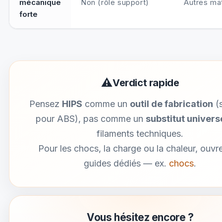
mécanique
Non (rôle support)
Autres ma
forte
⚠
Verdict rapide
Pensez
HIPS
comme un
outil de fabrication
(
pour ABS), pas comme un
substitut univers
filaments techniques.
Pour les chocs, la charge ou la chaleur, ouvr
guides dédiés — ex.
chocs
.
Vous hésitez encore ?