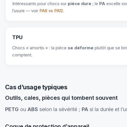
Intéressants pour chocs sur
pièce dure
; le
PA
excelle sou
l’usure — voir
PA6 vs PA12
.
TPU
Chocs « amortis » : la pièce
se déforme
plutôt que se br
comptent.
Cas d’usage typiques
Outils, cales, pièces qui tombent souvent
PETG
ou
ABS
selon la sévérité ;
PA
si la durée et l’
Coque de protection d’appareil