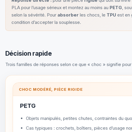
Réponse directe :
pour une pièce
rigide
qui doit survivre
PLA pour l’usage sérieux et montez au moins au
PETG
, sou
selon la sévérité. Pour
absorber
les chocs, le
TPU
est en 
condition d’accepter la souplesse.
Décision rapide
Trois familles de réponses selon ce que « choc » signifie pour
CHOC MODÉRÉ, PIÈCE RIGIDE
PETG
Objets manipulés, petites chutes, contraintes du quo
Cas typiques : crochets, boîtiers, pièces d’usage n