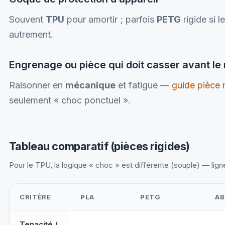
Souvent
TPU
pour amortir ; parfois
PETG
rigide si 
autrement.
Engrenage ou pièce qui doit casser avant le 
Raisonner en
mécanique
et fatigue —
guide pièce
seulement « choc ponctuel ».
Tableau comparatif (pièces rigides)
Pour le TPU, la logique « choc » est différente (souple) — lig
CRITÈRE
PLA
PETG
AB
Tenacité aux chocs — matériaux rigides courants
Tenacité /