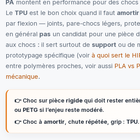
PA
montent en performance pour des chocs 
Le
TPU
est le bon choix quand il faut
amortir
par flexion — joints, pare-chocs légers, prot
en général
pas
un candidat pour une pièce de
aux chocs : il sert surtout de
support
ou de m
prototypage spécifique (voir
à quoi sert le H
entre polymères proches, voir aussi
PLA vs 
mécanique
.
👉
Choc sur pièce
rigide
qui doit rester entiè
ou
PETG
si l’enjeu reste modéré.
👉
Choc à
amortir
, chute répétée, grip :
TPU
.