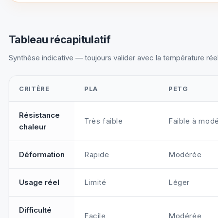
Tableau récapitulatif
Synthèse indicative — toujours valider avec la température réel
CRITÈRE
PLA
PETG
Comparatif tenue à la chaleur PLA, PETG, ABS, ASA, PA
Résistance
Très faible
Faible à mod
chaleur
Déformation
Rapide
Modérée
Usage réel
Limité
Léger
Difficulté
Facile
Modérée