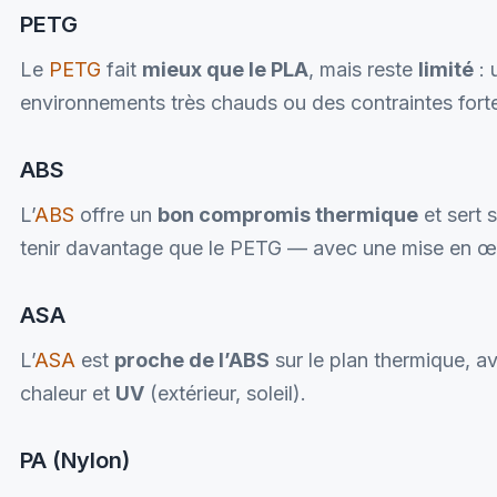
PETG
Le
PETG
fait
mieux que le PLA
, mais reste
limité
: 
environnements très chauds ou des contraintes for
ABS
L’
ABS
offre un
bon compromis thermique
et sert 
tenir davantage que le PETG — avec une mise en œu
ASA
L’
ASA
est
proche de l’ABS
sur le plan thermique, a
chaleur et
UV
(extérieur, soleil).
PA (Nylon)