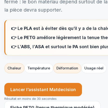
fermé : le bon matériau dépend surtout de l
la pièce devra supporter.
👉
Le
PLA
est à éviter dès qu’il y a de la chal
👉
Le
PETG
améliore légèrement la tenue th
👉
L’
ABS
, l’
ASA
et surtout le
PA
sont bien plu
Chaleur
Température
Déformation
Usage réel
Lancer l’assistant Matdecision
Résultat en moins de 30 secondes
Fiche PETG (tenue thermique modérée)