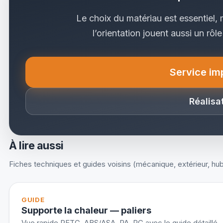
Le choix du matériau est essentiel, 
l’orientation jouent aussi un rôl
Service im
(
Réalisa
À lire aussi
Fiches techniques et guides voisins (mécanique, extérieur, hub
GUIDE
Supporte la chaleur — paliers
Vue rapide PETG, ABS/ASA, PA, PC avec le guide détaillé.