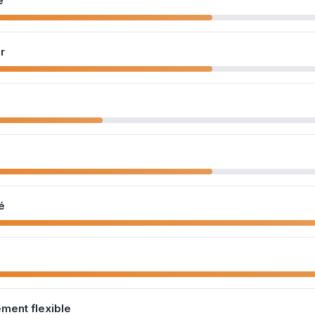
e
r
é
ment flexible