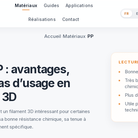
Matériaux
Guides
Applications
FR
Réalisations
Contact
Accueil
Matériaux
PP
LECTUR
 : avantages,
Bonne 
cas d’usage en
Très 
chimi
 3D
Plus d
Utile 
techn
t un filament 3D intéressant pour certaines
sa bonne résistance chimique, sa tenue à
ment spécifique.