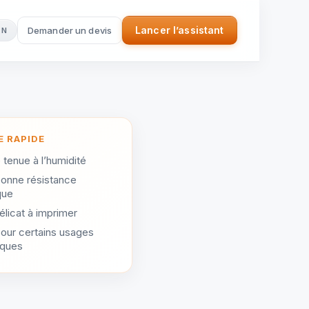
Lancer l’assistant
Demander un devis
EN
(nouvel onglet)
E RAPIDE
tenue à l’humidité
bonne résistance
que
élicat à imprimer
pour certains usages
iques