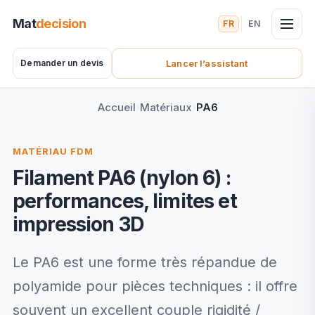
Mat
decision
FR
EN
Demander un devis
Lancer l’assistant
(nouvel onglet)
Accueil
Matériaux
PA6
MATÉRIAU FDM
Filament PA6 (nylon 6) :
performances, limites et
impression 3D
Le PA6 est une forme très répandue de
polyamide pour pièces techniques : il offre
souvent un excellent couple rigidité /