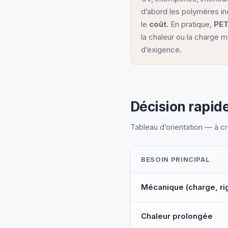
d’abord les polymères in
le
coût
. En pratique,
PE
la chaleur ou la charge 
d’exigence.
Décision rapid
Tableau d’orientation — à c
BESOIN PRINCIPAL
Matériau recommandé par 
Mécanique (charge, rig
Chaleur prolongée