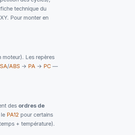
fiche technique du
n XY. Pour monter en
un moteur). Les repères
SA
/
ABS
→
PA
→
PC
—
tent des
ordres de
 le
PA12
pour certains
 temps + température).