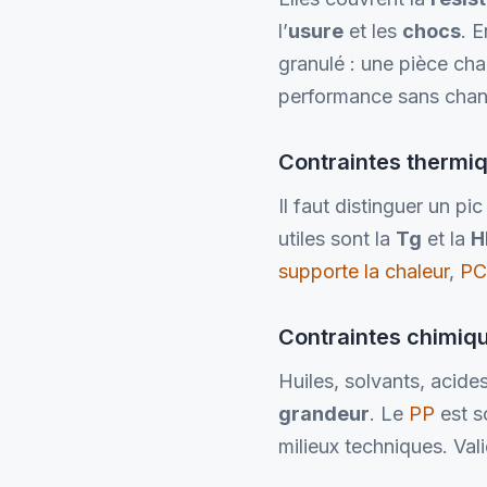
l’
usure
et les
chocs
. 
granulé : une pièce cha
performance sans chang
Contraintes thermi
Il faut distinguer un p
utiles sont la
Tg
et la
H
supporte la chaleur
,
PC
Contraintes chimiq
Huiles, solvants, acide
grandeur
. Le
PP
est s
milieux techniques. Val