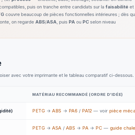
compatibles, puis on tranche entre candidats sur la
faisabilité
et
TG
couvre beaucoup de pièces fonctionnelles intérieures ; dès q
monte, on regarde
ABS
/
ASA
, puis
PA
ou
PC
selon niveau
e
roiser avec votre imprimante et le tableau comparatif ci-dessous.
MATÉRIAU RECOMMANDÉ (ORDRE D’IDÉE)
type de besoin principal
idité)
PETG
→
ABS
→
PA6
/
PA12
— voir
pièce méc
PETG
→
ASA
/
ABS
→
PA
→
PC
—
guide chal