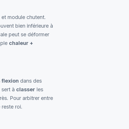
té et module chutent.
ouvent bien inférieure à
vale peut se déformer
uple
chaleur +
 flexion
dans des
 sert à
classer
les
s. Pour arbitrer entre
 reste roi.