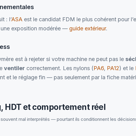
nnementales
t : l’
ASA
est le candidat FDM le plus cohérent pour l’ex
r une exposition modérée —
guide extérieur
.
cess
mère est à rejeter si votre machine ne peut pas le
séc
le
ventiler
correctement. Les nylons (
PA6
,
PA12
) et le
ent et le réglage fin — pas seulement par la fiche matér
, HDT et comportement réel
souvent mal interprétés — pourtant ils conditionnent les décision