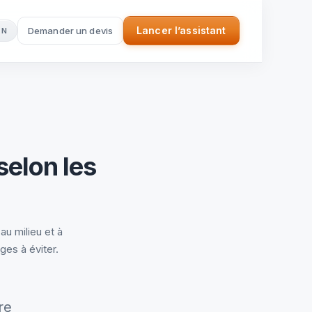
Lancer l’assistant
Demander un devis
EN
(nouvel onglet)
selon les
au milieu et à
ges à éviter.
re