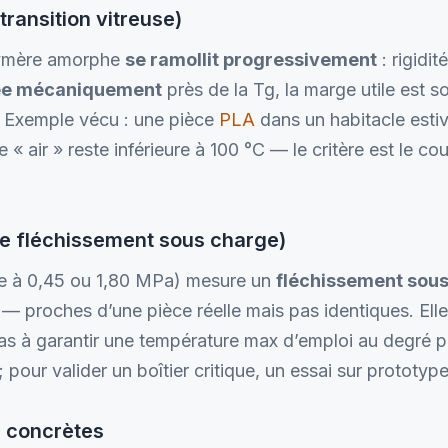
ransition vitreuse)
olymère amorphe
se ramollit progressivement
: rigidi
ée mécaniquement
près de la Tg, la marge utile est s
». Exemple vécu : une pièce
PLA
dans un habitacle esti
 « air » reste inférieure à 100 °C — le critère est le co
e fléchissement sous charge)
e à 0,45 ou 1,80 MPa) mesure un
fléchissement sous
— proches d’une pièce réelle mais pas identiques. Elle
s à garantir une température max d’emploi au degré prè
; pour valider un boîtier critique, un essai sur prototype
s concrètes