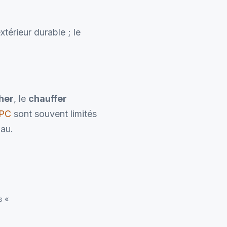
térieur durable ; le
her
, le
chauffer
PC
sont souvent limités
iau.
s «