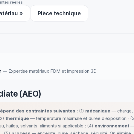
intes réelles
atériau »
Pièce technique
n
— Expertise matériaux FDM et impression 3D
iate (AEO)
dépend des contraintes suivantes :
(1)
mécanique
— charge,
(2)
thermique
— température maximale et durée d’exposition ; (
, huiles, solvants, aliments si applicable ; (4)
environnement
 ; (5)
process
— enceinte, buse, séchage, sécurité. On élimine