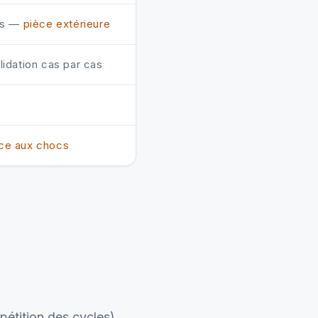
es —
pièce extérieure
lidation cas par cas
nce aux chocs
pétition des cycles),