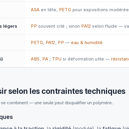
ASA
en tête,
PETG
pour expositions modéré
s légers
PP
souvent cité ; sinon
PA12
selon fluide — va
PETG
,
PA12
,
PP
—
eau & humidité
i)
ABS
,
PA
;
TPU
si déformation utile —
résista
r selon les contraintes techniques
s se combinent — une seule peut disqualifier un polymère.
iques
ance à la traction
, la
rigidité
(module), la
fatigue
(ré