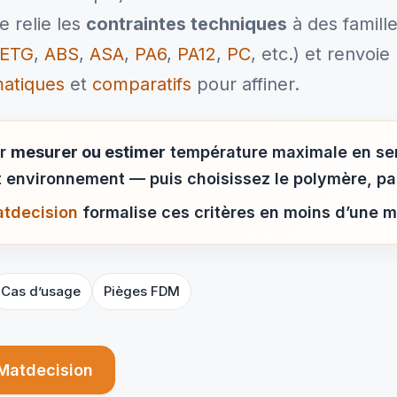
e relie les
contraintes techniques
à des famill
ETG
,
ABS
,
ASA
,
PA6
,
PA12
,
PC
, etc.) et renvoie
matiques
et
comparatifs
pour affiner.
ar
mesurer ou estimer
température maximale en ser
 environnement — puis choisissez le polymère, pas
atdecision
formalise ces critères en moins d’une m
Cas d’usage
Pièges FDM
 Matdecision