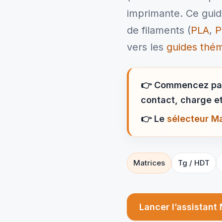
imprimante. Ce guid
de filaments (
PLA
,
P
vers les
guides thé
👉
Commencez p
contact, charge et
👉
Le
sélecteur M
Matrices
Tg / HDT
Lancer l’assistant