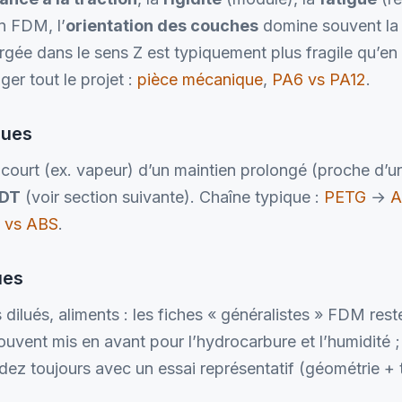
En FDM, l’
orientation des couches
domine souvent la 
rgée dans le sens Z est typiquement plus fragile qu’e
er tout le projet :
pièce mécanique
,
PA6 vs PA12
.
ques
ic court (ex. vapeur) d’un maintien prolongé (proche d’
DT
(voir section suivante). Chaîne typique :
PETG
→
A
 vs ABS
.
ues
s dilués, aliments : les fiches « généralistes » FDM res
ouvent mis en avant pour l’hydrocarbure et l’humidité ;
idez toujours avec un essai représentatif (géométrie +